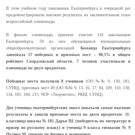
В этом учебном году школьники Екатеринбурга в очередной раз
продемонстрировали высокие результаты на заключительном этапе
всероссийской олимпиады.
В финале олимпиады приняли участие 116 школьников
Екатеринбурга, 59 из них обучающиеся муниципальных
общеобразовательных организаций.
Команда Екатеринбурга
завоевала 57 победных и призовых мест – 90,5% в общем
рейтинге Свердловской области. 7 человек участвовали в
олимпиаде по двум предметам.
Победные места получили 8 учеников
(ОО №№ 9, 130, 181,
СУНЦ), призовых мест 49 (ОО №№ 9, 13, 16, 17, 94, 109, 110, 130,
134, 181, 184, 215, ЧОУ «Творчество», РКШ, СУНЦ).
Две ученицы екатеринбургских школ показали самые высокие
результаты и заняли призовые места по двум предметам: 11-
классница школы № 181 Дарья Ш. (победитель по литературе и
призер по русскому языку) и ученица 9 класса гимназии № 9
Полина М. (призер по физике и экономике).