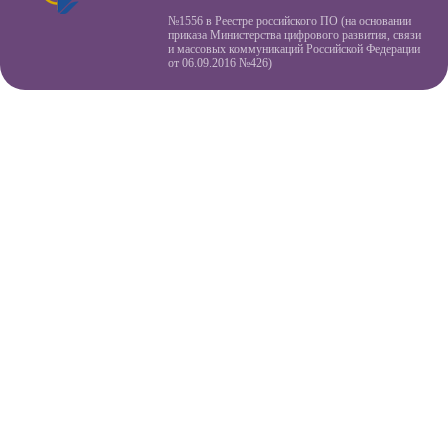
№1556 в Реестре российского ПО (на основании
приказа Министерства цифрового развития, связи
и массовых коммуникаций Российской Федерации
от 06.09.2016 №426)